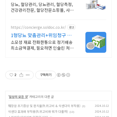
당뇨, 혈당관리, 당뇨관리, 혈당측정,
건강관리전문, 혈당전문쇼핑몰, 사은
품
https://concierge.soldoc.co.kr/
광고
1형당뇨 맞춤관리+위임청구 재
처방 주기 무료알림
소모성 재료 전화한통으로 정기배송
최소금액결제, 필요하면 인슐린 처방
까지 한번에!
2
구독하기
'
일상의 모든 것
' 카테고리의 다른 글
췌장암 초기증상 및 완치율(ft.위고비 & 삭센다의 부작용)
2024.10.12
(3)
삭센다 효과와 부작용(ft.위고비와 뭐가 다를까)
2024.10.12
(13)