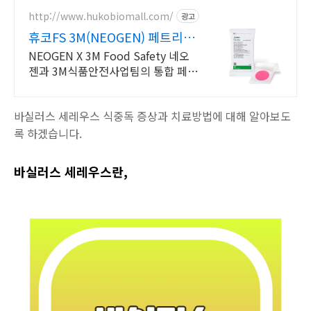
http://www.hukobiomall.com/
광고
휴코FS 3M(NEOGEN) 페트리필
름(건조필름배지)
NEOGEN X 3M Food Safety 네오
젠과 3M식품안전사업팀의 통합 페트
리필름(건조필름배지), 멸균백, 희석
액, ATP, NEOGEN, NASCO
바실러스 세레우스 식중독 증상과 치료방법에 대해 알아보도
록 하겠습니다.
바실러스 세레우스란,