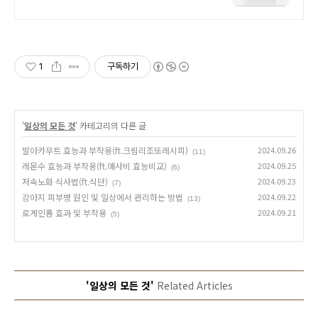
맨 진짜 나로 돌아가는 2알! 지치지
않는 활력을 위한 선택! 뉴트리버틀러
비어맨!
1
구독하기
'
일상의 모든 것
' 카테고리의 다른 글
발아카무트 효능과 부작용(ft.크림리조또레시피)
2024.09.26
(11)
레몬수 효능과 부작용(ft.애사비 효능비교)
2024.09.25
(6)
저속노화 식사법(ft.식단)
2024.09.23
(7)
강아지 피부병 원인 및 일상에서 관리하는 방법
2024.09.22
(13)
로게인폼 효과 및 부작용
2024.09.21
(5)
'일상의 모든 것'
Related Articles