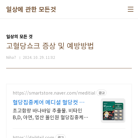
본문 바로가기
일상에 관한 모든것
일상의 모든 것
고혈당쇼크 증상 및 예방방법
Niha7
2024. 10. 29. 11:02
https://smartstore.naver.com/meditial
광고
혈당집중케어 메디셜 혈당컷 평
점 4.8! 압도적 만족도
초고함량 바나바잎 추출물. 비타민
B,D, 아연, 엽산 올인원 혈당집중케어
혈당컷
https://daildail.com
광고