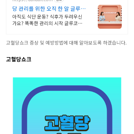
당 관리를 위한 오직 한 알 글루코
섬균
아직도 식단 운동? 식후가 두려우신
가요? 똑똑한 관리의 시작 글루코섬
균 라이브커머스 12차 완판 행진
고혈당쇼크 증상 및 예방방법에 대해 알아보도록 하겠습니다.
고혈당쇼크