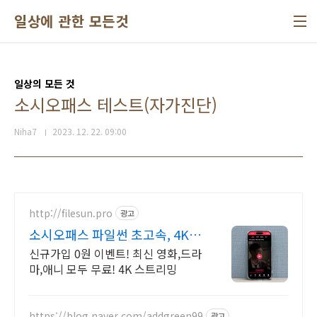
본문 바로가기
일상에 관한 모든것
일상의 모든 것
소시오패스 테스트(자가진단)
Niha7
2023. 12. 22. 09:00
http://filesun.pro
광고
소시오패스 파일썬 초고속, 4K
실시간 보기!
신규가입 0원 이벤트! 최신 영화,드라
마,애니 모두 무료! 4K 스트리밍
https://blog.naver.com/addgreen99
광고