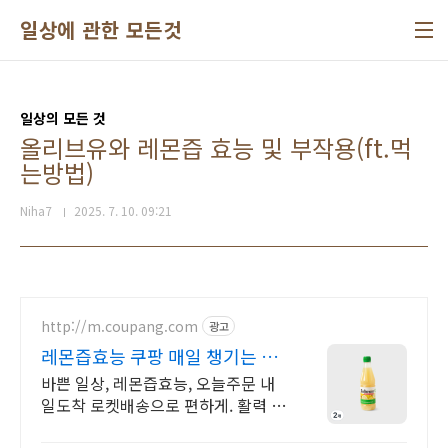
본문 바로가기
일상에 관한 모든것
일상의 모든 것
올리브유와 레몬즙 효능 및 부작용(ft.먹
는방법)
Niha7
2025. 7. 10. 09:21
http://m.coupang.com
광고
레몬즙효능 쿠팡 매일 챙기는 간
편한 습관
바쁜 일상, 레몬즙효능, 오늘주문 내
일도착 로켓배송으로 편하게. 활력 넘
치는 하루를 위한 건강즙, 와우회원